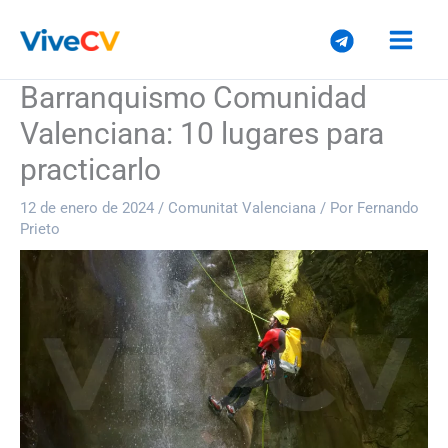
Ir
al
contenido
Barranquismo Comunidad
Valenciana: 10 lugares para
practicarlo
12 de enero de 2024
/
Comunitat Valenciana
/ Por
Fernando
Prieto