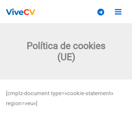
Ir
al
contenido
Política de cookies
(UE)
[cmplz-document type=»cookie-statement»
region=»eu»]