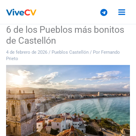
Ir
al
contenido
6 de los Pueblos más bonitos
de Castellón
4 de febrero de 2026
/
Pueblos Castellón
/ Por
Fernando
Prieto