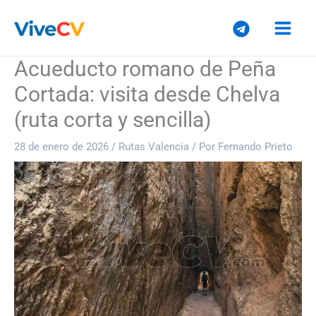
Ir
al
contenido
Acueducto romano de Peña
Cortada: visita desde Chelva
(ruta corta y sencilla)
28 de enero de 2026
/
Rutas Valencia
/ Por
Fernando Prieto