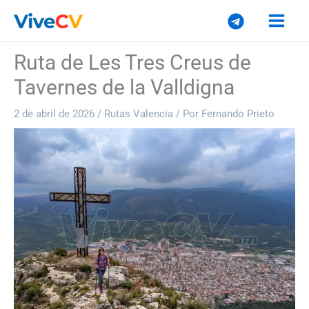
Ir
al
contenido
Ruta de Les Tres Creus de
Tavernes de la Valldigna
2 de abril de 2026
/
Rutas Valencia
/ Por
Fernando Prieto