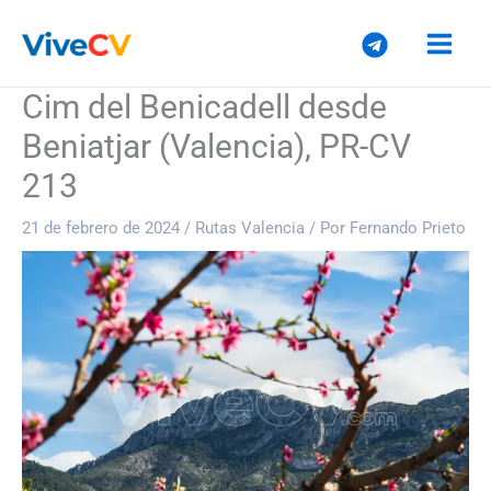
Ir
al
contenido
Cim del Benicadell desde
Beniatjar (Valencia), PR-CV
213
21 de febrero de 2024
/
Rutas Valencia
/ Por
Fernando Prieto