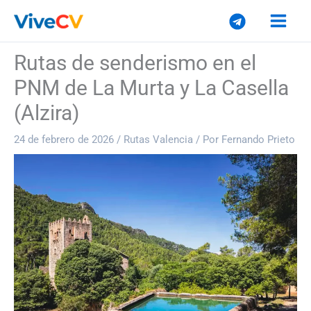
Ir
al
contenido
Rutas de senderismo en el
PNM de La Murta y La Casella
(Alzira)
24 de febrero de 2026
/
Rutas Valencia
/ Por
Fernando Prieto