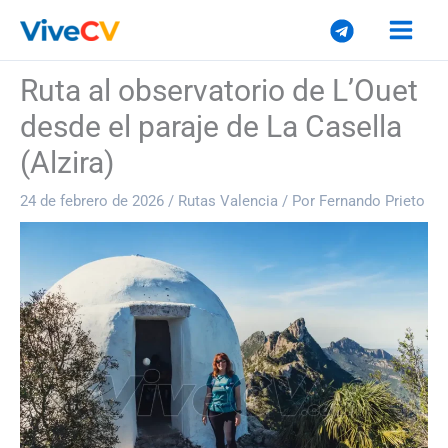
Ir
al
contenido
Ruta al observatorio de L’Ouet
desde el paraje de La Casella
(Alzira)
24 de febrero de 2026
/
Rutas Valencia
/ Por
Fernando Prieto