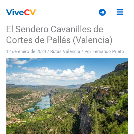
Ir
al
contenido
El Sendero Cavanilles de
Cortes de Pallás (Valencia)
12 de enero de 2024
/
Rutas Valencia
/ Por
Fernando Prieto