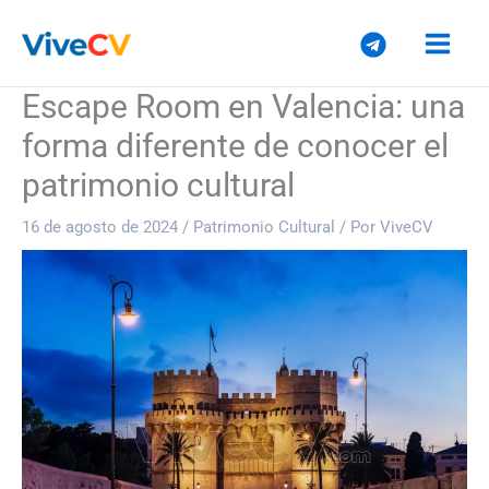
Ir
al
contenido
Escape Room en Valencia: una
forma diferente de conocer el
patrimonio cultural
16 de agosto de 2024
/
Patrimonio Cultural
/ Por
ViveCV