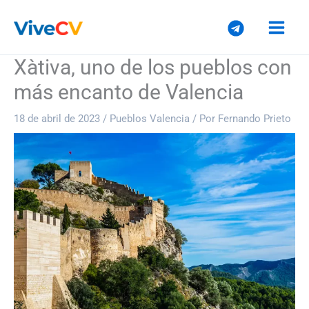
Ir
al
contenido
Xàtiva, uno de los pueblos con
más encanto de Valencia
18 de abril de 2023
/
Pueblos Valencia
/ Por
Fernando Prieto