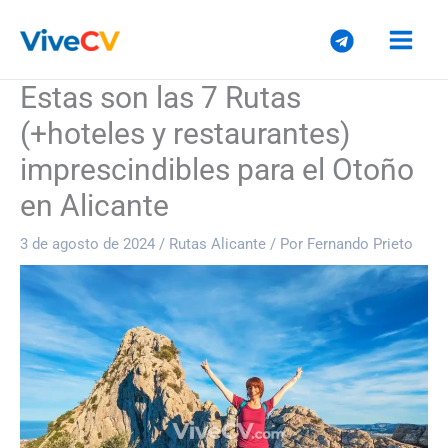
Ir
al
contenido
Estas son las 7 Rutas
(+hoteles y restaurantes)
imprescindibles para el Otoño
en Alicante
3 de agosto de 2024
/
Rutas Alicante
/ Por
Fernando Prieto