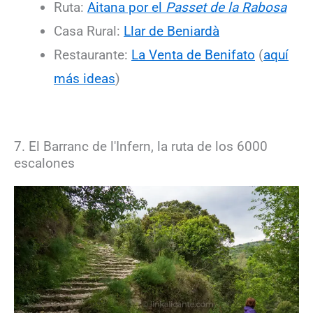
Ruta:
Aitana por el
Passet de la Rabosa
Casa Rural:
Llar de Beniardà
Restaurante:
La Venta de Benifato
(
aquí
más ideas
)
7. El Barranc de l'Infern, la ruta de los 6000
escalones